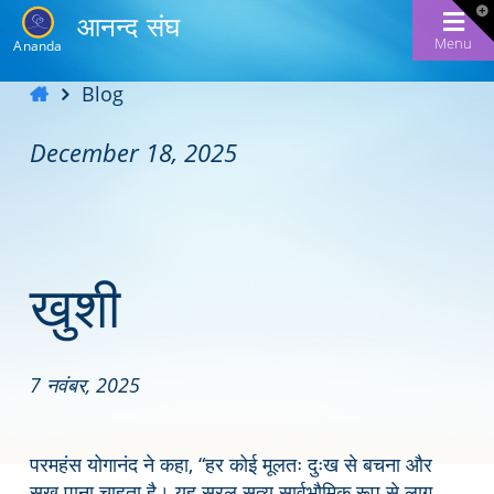
T
आनन्द संघ
t
W
Menu
Ananda
Blog
December 18, 2025
खुशी
7 नवंबर, 2025
परमहंस योगानंद ने कहा, “हर कोई मूलतः दुःख से बचना और
सुख पाना चाहता है। यह सरल सत्य सार्वभौमिक रूप से लागू