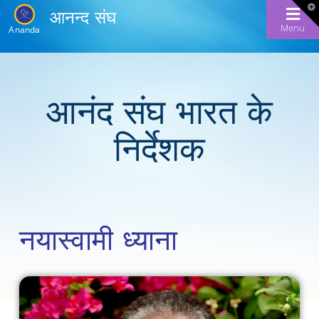
T
आनन्द संघ
t
W
Menu
Ananda
आनंद संघ भारत के
निर्देशक
नयास्वामी ध्याना