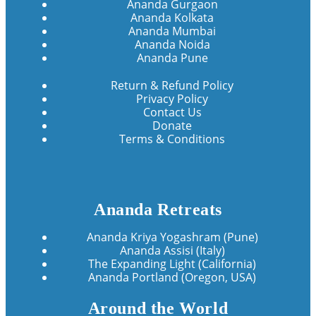
Ananda Gurgaon
Ananda Kolkata
Ananda Mumbai
Ananda Noida
Ananda Pune
Return & Refund Policy
Privacy Policy
Contact Us
Donate
Terms & Conditions
Ananda Retreats
Ananda Kriya Yogashram (Pune)
Ananda Assisi (Italy)
The Expanding Light (California)
Ananda Portland (Oregon, USA)
Around the World