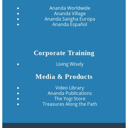
Ananda Worldwide
Ananda Village
Ananda Sangha Europa
Ananda Español
Corporate Training
Living Wisely
Media & Products
Video Library
Ananda Publications
The Yogi Store
Treasures Along the Path