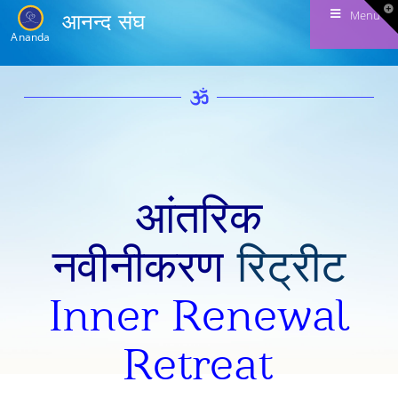
T
Menu
आनन्द संघ
t
W
Ananda
आंतरिक
नवीनीकरण
रिट्रीट
Inner Renewal
Retreat