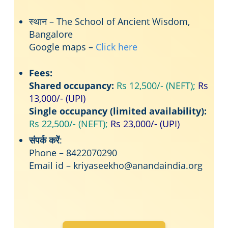
स्थान – The School of Ancient Wisdom,
Bangalore
Google maps –
Click here
Fees:
Shared occupancy:
Rs 12,500/- (NEFT);
Rs
13,000/- (UPI)
Single occupancy (limited availability):
Rs 22,500/- (NEFT);
Rs 23,000/- (UPI)
संपर्क करें
:
Phone – 8422070290
Email id – kriyaseekho@anandaindia.org