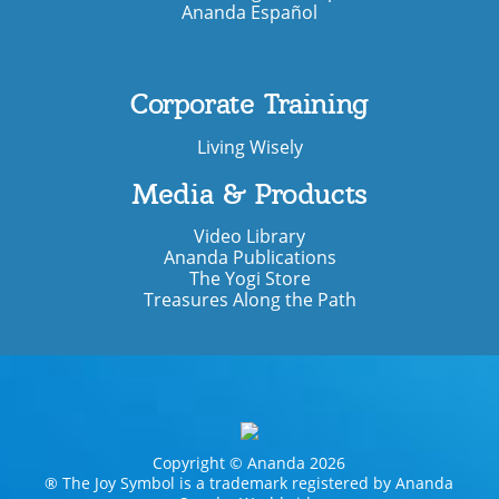
Ananda Español
Corporate Training
Living Wisely
Media & Products
Video Library
Ananda Publications
The Yogi Store
Treasures Along the Path
Copyright © Ananda 2026
® The Joy Symbol is a trademark registered by Ananda