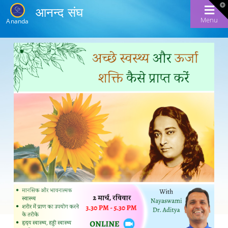
T
आनन्द संघ
t
W
Menu
Ananda