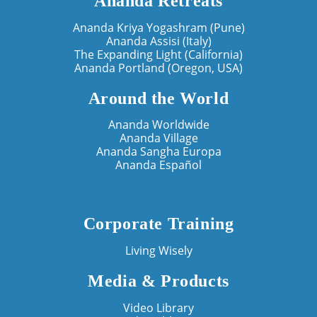
Ananda Retreats
Ananda Kriya Yogashram (Pune)
Ananda Assisi (Italy)
The Expanding Light (California)
Ananda Portland (Oregon, USA)
Around the World
Ananda Worldwide
Ananda Village
Ananda Sangha Europa
Ananda Español
Corporate Training
Living Wisely
Media & Products
Video Library