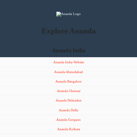
Explore Ananda
Ananda India
Ananda India Website
Ananda Ahmedabad
Ananda Bangalore
Ananda Chennai
Ananda Dehradun
Ananda Delhi
Ananda Gurgaon
Ananda Kolkata