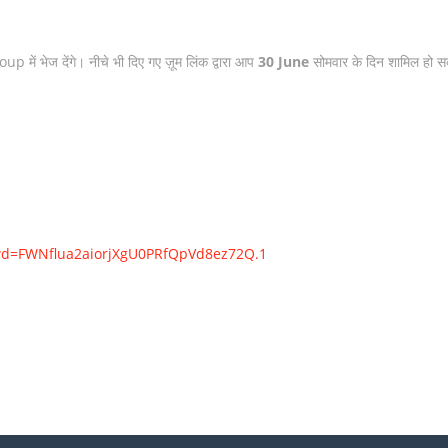
ं भेज देंगे। नीचे भी दिए गए ज़ूम लिंक द्वारा आप
30 June
सोमवार
के दिन शामिल हो सक
pwd=FWNflua2aiorjXgU0PRfQpVd8ez72Q.1