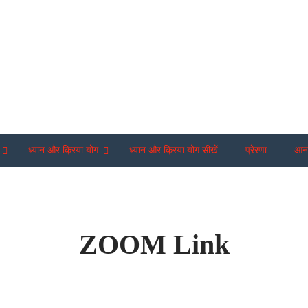
ध्यान और क्रिया योग
ध्यान और क्रिया योग सीखें
प्रेरणा
आनं
ZOOM Link