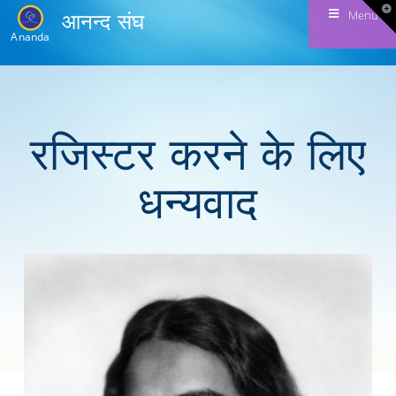
T
Menu
आनन्द संघ
t
W
Ananda
रजिस्टर करने के लिए
धन्यवाद