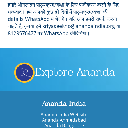
हमारे ऑनलाइन पाठ्यक्रम/कक्षा के लिए पंजीकरण करने के लिए
धन्यवाद। हम आपको कुछ ही दिनों में पाठ्यक्रम/कक्षा की
details WhatsApp में भेजेंगे। यदि आप हमसे संपर्क करना
चाहते है, कृपया हमें kriyaseekho@anandaindia.org या
8129576477 पर WhatsApp कीजियेगा।
Explore Ananda
Ananda India
Ananda India Website
Ananda Ahmedabad
Ananda Bangalore