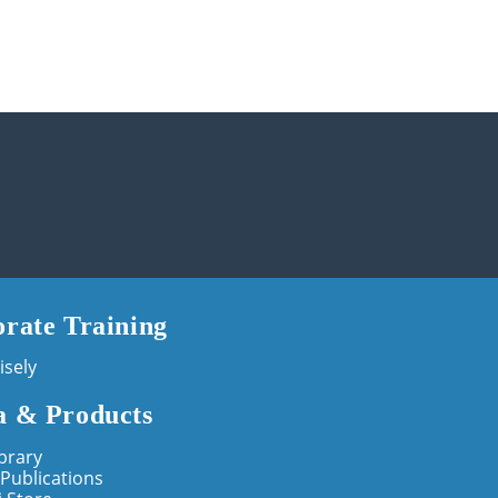
rate Training
isely
a & Products
brary
Publications