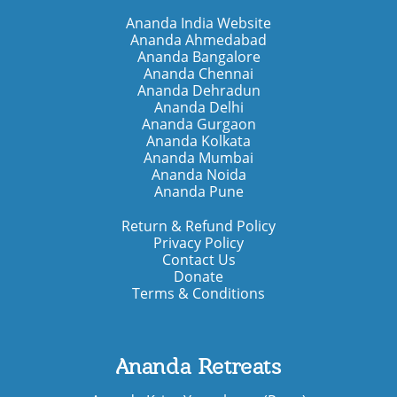
Ananda India Website
Ananda Ahmedabad
Ananda Bangalore
Ananda Chennai
Ananda Dehradun
Ananda Delhi
Ananda Gurgaon
Ananda Kolkata
Ananda Mumbai
Ananda Noida
Ananda Pune
Return & Refund Policy
Privacy Policy
Contact Us
Donate
Terms & Conditions
Ananda Retreats