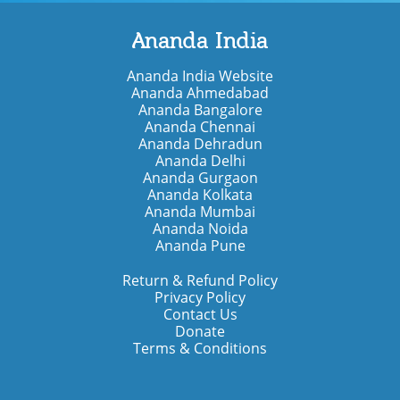
Ananda India
Ananda India Website
Ananda Ahmedabad
Ananda Bangalore
Ananda Chennai
Ananda Dehradun
Ananda Delhi
Ananda Gurgaon
Ananda Kolkata
Ananda Mumbai
Ananda Noida
Ananda Pune
Return & Refund Policy
Privacy Policy
Contact Us
Donate
Terms & Conditions